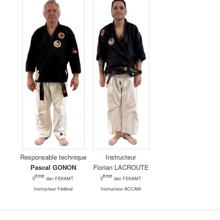
Responsable technique
Instructeur
Pascal GONON
Florian LACROUTE
ème
ème
5
dan FEKAMT
3
dan FEKAMT
Instructeur Fédéral
Instructeur ACCAM