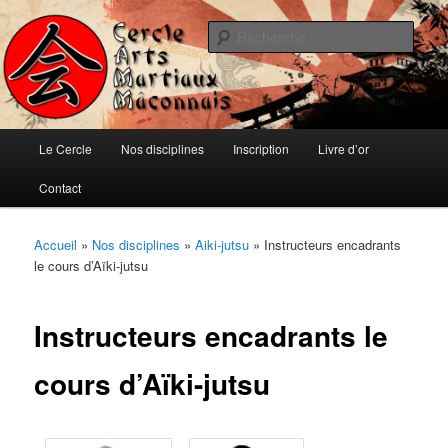
Aller
Ju-jitsu, Ninjutsu, Aïki-jujutsu, Auto-défense et Qi-Gong
au
Rech
contenu
principal
Cercle d'Arts Martiaux Mâconnais
Menu
Le Cercle
Nos disciplines
Inscription
Livre d’or
principal
Contact
Accueil
»
Nos disciplines
»
Aiki-jutsu
»
Instructeurs encadrants
le cours d’Aïki-jutsu
Instructeurs encadrants le
cours d’Aïki-jutsu