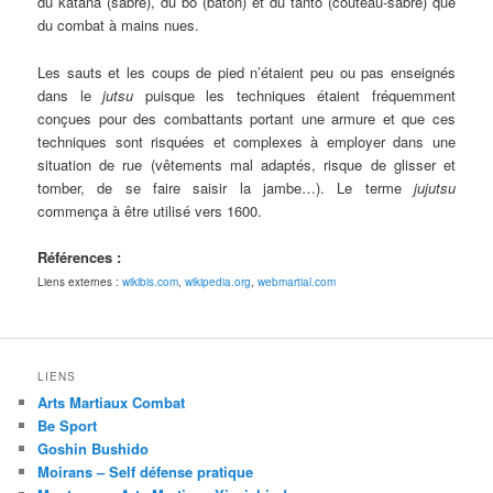
du katana (sabre), du bo (bâton) et du tanto (couteau-sabre) que
du combat à mains nues.
Les sauts et les coups de pied n’étaient peu ou pas enseignés
dans le
jutsu
puisque les techniques étaient fréquemment
conçues pour des combattants portant une armure et que ces
techniques sont risquées et complexes à employer dans une
situation de rue (vêtements mal adaptés, risque de glisser et
tomber, de se faire saisir la jambe…). Le terme
jujutsu
commença à être utilisé vers 1600.
Références :
Liens externes :
wikibis.com
,
wikipedia.org
,
webmartial.com
LIENS
Arts Martiaux Combat
Be Sport
Goshin Bushido
Moirans – Self défense pratique