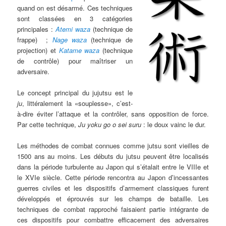
quand on est désarmé. Ces techniques
sont classées en 3 catégories
principales :
Atemi waza
(technique de
frappe) ;
Nage waza
(technique de
projection) et
Katame waza
(technique
de contrôle) pour maîtriser un
adversaire.
Le concept principal du jujutsu est le
ju
, littéralement la «souplesse», c’est-
à-dire éviter l’attaque et la contrôler, sans opposition de force.
Par cette technique,
Ju yoku go o sei suru
: le doux vainc le dur.
Les méthodes de combat connues comme jutsu sont vieilles de
1500 ans au moins. Les débuts du jutsu peuvent être localisés
dans la période turbulente au Japon qui s’étalait entre le VIIIe et
le XVIe siècle. Cette période rencontra au Japon d’incessantes
guerres civiles et les dispositifs d’armement classiques furent
développés et éprouvés sur les champs de bataille. Les
techniques de combat rapproché faisaient partie intégrante de
ces dispositifs pour combattre efficacement des adversaires