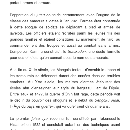
portant armes et armure.
L’apparition du
jutsu
coïncide certainement avec l’origine de la
classe des samouraïs datée à l’an 792. L’armée était constituée
à cette époque de soldats se déplaçant à pied et armés de
javelots. Les officiers étaient recrutés parmi les jeunes fils des
grandes familles et étaient constitués au maniement de l’arc, au
commandement des troupes et aussi au combat sans armes.
L’empereur Kammu construisit le
Butokuden
, une école formelle
pour ces officiers qu’on connaît sous le nom de samouraïs.
À la fin du XIIIe siècle, les Mongols tentent d’envahir le Japon et
les samouraïs se défendent durant des années dans de terribles
combats. Au XVe siècle, les maîtres d’armes établirent des
écoles afin d’enseigner leur style du kenjutsu, l’art de l’épée.
Entre 1467 et 1477, la guerre d’Onin fait rage, cette période voit
le déclin du pouvoir des shoguns et le début du
Sengoku Jidai
,
l’«Âge du pays en guerre», qui va durer cent cinquante ans.
Le premier
jutsu ryu
reconnu fut constitué par Takenouchie
Hisamori en 1532 et consistait autant en des techniques usant