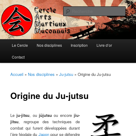
Aller
Ju-jitsu, Ninjutsu, Aïki-jujutsu, Auto-défense et Qi-Gong
au
Rech
contenu
principal
Cercle d'Arts Martiaux Mâconnais
Menu
Le Cercle
Nos disciplines
Inscription
Livre d’or
principal
Contact
Accueil
»
Nos disciplines
»
Ju-jutsu
»
Origine du Ju-jutsu
Origine du Ju-jutsu
Le
ju-jitsu
, ou
jūjutsu
ou encore
jiu-
jitsu
, regroupe des techniques de
combat qui furent développées durant
l’ère féodale du
Japon
pour se défendre