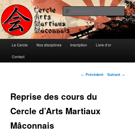
Aller
Ju-jitsu, Ninjutsu, Aïki-jujutsu, Auto-défense et Qi-Gong
au
Rech
contenu
principal
Cercle d'Arts Martiaux Mâconnais
Menu
Le Cercle
Nos disciplines
Inscription
Livre d’or
principal
Contact
Navigation
←
Précédent
Suivant
→
des
articles
Reprise des cours du
Cercle d’Arts Martiaux
Mâconnais