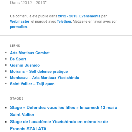
Dans "2012 - 2013"
Ce contenu a été publié dans
2012 - 2013
,
Evènements
par
Webmaster
, et marqué avec
Téléthon
. Mettez-le en favori avec son
permalien
.
LIENS
Arts Martiaux Combat
Be Sport
Goshin Bushido
Moirans – Self défense pratique
Montceau – Arts Martiaux Yiseishindo
Saint-Vallier – Taiji quan
STAGES
Stage « Défendez vous les filles » le samedi 13 mai à
Saint Vallier
Stage de l’académie Yiseishindo en mémoire de
Francis SZALATA