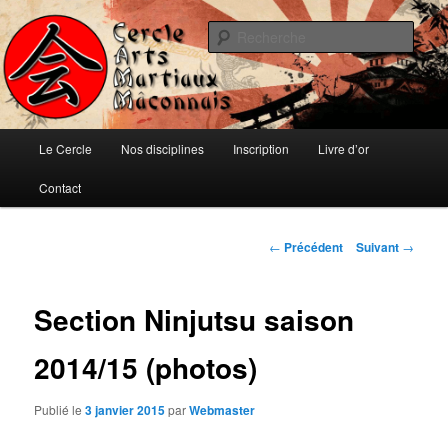
Aller
Ju-jitsu, Ninjutsu, Aïki-jujutsu, Auto-défense et Qi-Gong
au
Rech
contenu
principal
Cercle d'Arts Martiaux Mâconnais
Menu
Le Cercle
Nos disciplines
Inscription
Livre d’or
principal
Contact
Navigation
←
Précédent
Suivant
→
des
articles
Section Ninjutsu saison
2014/15 (photos)
Publié le
3 janvier 2015
par
Webmaster