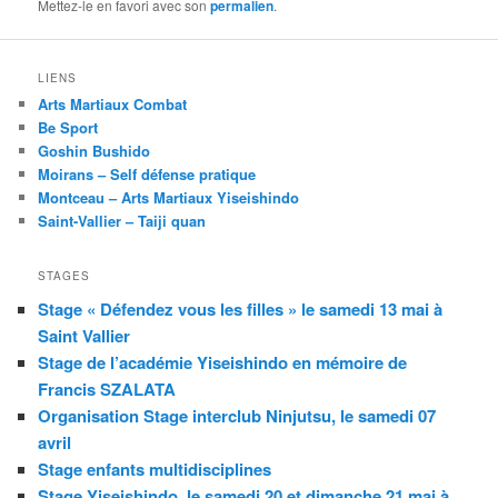
Mettez-le en favori avec son
permalien
.
LIENS
Arts Martiaux Combat
Be Sport
Goshin Bushido
Moirans – Self défense pratique
Montceau – Arts Martiaux Yiseishindo
Saint-Vallier – Taiji quan
STAGES
Stage « Défendez vous les filles » le samedi 13 mai à
Saint Vallier
Stage de l’académie Yiseishindo en mémoire de
Francis SZALATA
Organisation Stage interclub Ninjutsu, le samedi 07
avril
Stage enfants multidisciplines
Stage Yiseishindo, le samedi 20 et dimanche 21 mai à