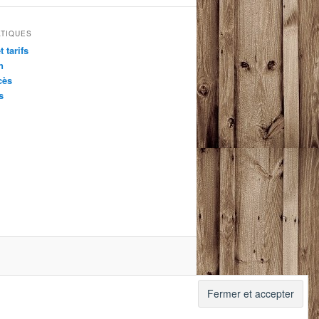
ATIQUES
t tarifs
n
cès
s