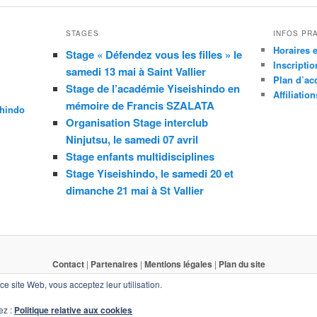
STAGES
INFOS PR
Horaires e
Stage « Défendez vous les filles » le
Inscriptio
samedi 13 mai à Saint Vallier
Plan d’ac
Stage de l’académie Yiseishindo en
Affiliation
mémoire de Francis SZALATA
shindo
Organisation Stage interclub
Ninjutsu, le samedi 07 avril
Stage enfants multidisciplines
Stage Yiseishindo, le samedi 20 et
dimanche 21 mai à St Vallier
Contact
|
Partenaires
|
Mentions légales
|
Plan du site
Copyright © 2011 - 2024 Cercle d'Arts Martiaux Mâconnais (CAMM)
r ce site Web, vous acceptez leur utilisation.
ez :
Politique relative aux cookies