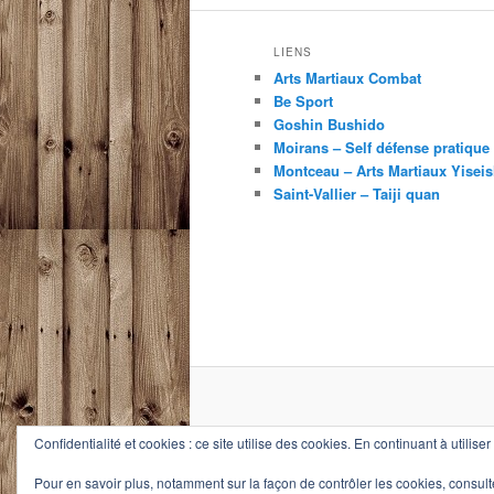
LIENS
Arts Martiaux Combat
Be Sport
Goshin Bushido
Moirans – Self défense pratique
Montceau – Arts Martiaux Yisei
Saint-Vallier – Taiji quan
Confidentialité et cookies : ce site utilise des cookies. En continuant à utilise
Pour en savoir plus, notamment sur la façon de contrôler les cookies, consult