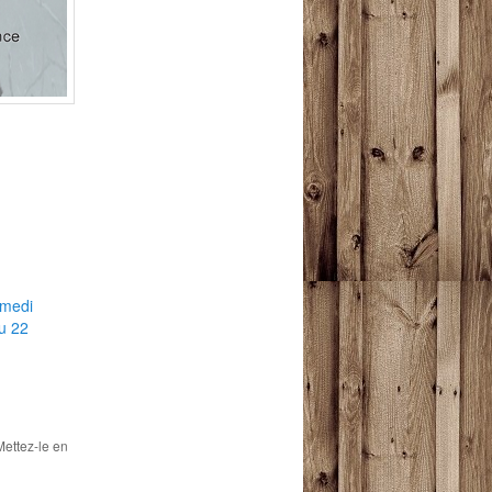
amedi
au 22
Mettez-le en