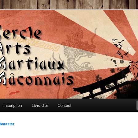
, Auto-défense et Qi-Gong
 Martiaux Mâconnais
Inscription
Livre d’or
Contact
bmaster