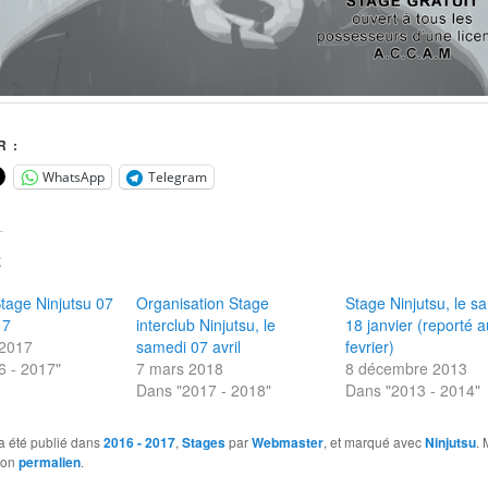
 :
WhatsApp
Telegram
E
tage Ninjutsu 07
Organisation Stage
Stage Ninjutsu, le s
17
interclub Ninjutsu, le
18 janvier (reporté 
 2017
samedi 07 avril
fevrier)
6 - 2017"
7 mars 2018
8 décembre 2013
Dans "2017 - 2018"
Dans "2013 - 2014"
a été publié dans
2016 - 2017
,
Stages
par
Webmaster
, et marqué avec
Ninjutsu
. 
son
permalien
.