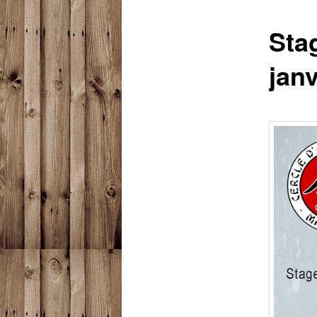
Sta
janv