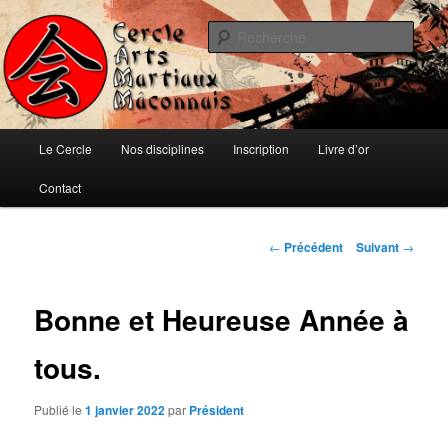
Aller
Ju-jitsu, Ninjutsu, Aïki-jujutsu, Auto-défense et Qi-Gong
au
Rech
contenu
principal
Cercle d'Arts Martiaux Mâconnais
Menu
Le Cercle
Nos disciplines
Inscription
Livre d’or
principal
Contact
Navigation
←
Précédent
Suivant
→
des
articles
Bonne et Heureuse Année à
tous.
Publié le
1 janvier 2022
par
Président