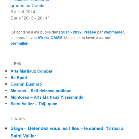
grades au Cercle
5 juillet 2014
Dans "2013 - 2014"
Ce contenu a été publié dans
2011 - 2012
,
Presse
par
Webmaster
,
et marqué avec
Aïkido
,
CAMM
. Mettez-le en favori avec son
permalien
.
LIENS
Arts Martiaux Combat
Be Sport
Goshin Bushido
Moirans – Self défense pratique
Montceau – Arts Martiaux Yiseishindo
Saint-Vallier – Taiji quan
STAGES
Stage « Défendez vous les filles » le samedi 13 mai à
Saint Vallier