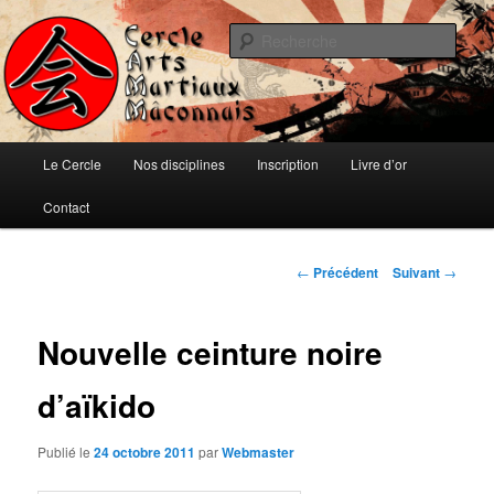
Aller
Ju-jitsu, Ninjutsu, Aïki-jujutsu, Auto-défense et Qi-Gong
au
Rech
contenu
principal
Cercle d'Arts Martiaux Mâconnais
Menu
Le Cercle
Nos disciplines
Inscription
Livre d’or
principal
Contact
Navigation
←
Précédent
Suivant
→
des
articles
Nouvelle ceinture noire
d’aïkido
Publié le
24 octobre 2011
par
Webmaster