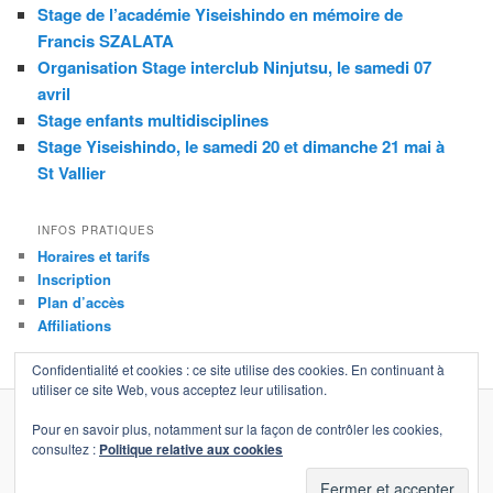
Stage de l’académie Yiseishindo en mémoire de
Francis SZALATA
Organisation Stage interclub Ninjutsu, le samedi 07
avril
Stage enfants multidisciplines
Stage Yiseishindo, le samedi 20 et dimanche 21 mai à
St Vallier
INFOS PRATIQUES
Horaires et tarifs
Inscription
Plan d’accès
Affiliations
Confidentialité et cookies : ce site utilise des cookies. En continuant à
utiliser ce site Web, vous acceptez leur utilisation.
Pour en savoir plus, notamment sur la façon de contrôler les cookies,
Contact
|
Partenaires
|
Mentions légales
|
Plan du site
consultez :
Politique relative aux cookies
Copyright © 2011 - 2024 Cercle d'Arts Martiaux Mâconnais (CAMM)