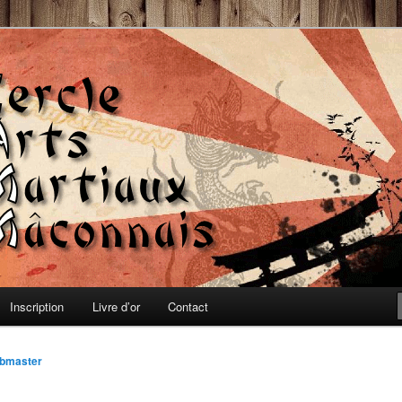
, Auto-défense et Qi-Gong
 Martiaux Mâconnais
Inscription
Livre d’or
Contact
bmaster