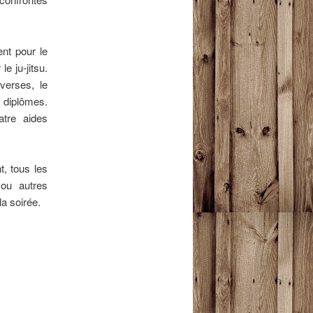
ent pour le
e ju-jitsu.
verses, le
s diplômes.
atre aides
, tous les
 ou autres
a soirée.