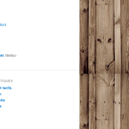
 aux
ël
. Mettez-
ATIQUES
t tarifs
n
cès
s