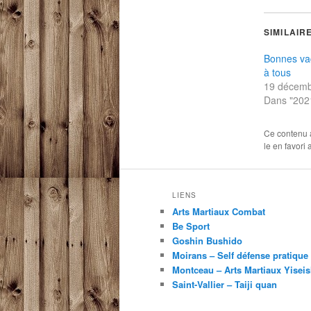
SIMILAIR
Bonnes va
à tous
19 décemb
Dans "202
Ce contenu 
le en favori
LIENS
Arts Martiaux Combat
Be Sport
Goshin Bushido
Moirans – Self défense pratique
Montceau – Arts Martiaux Yisei
Saint-Vallier – Taiji quan