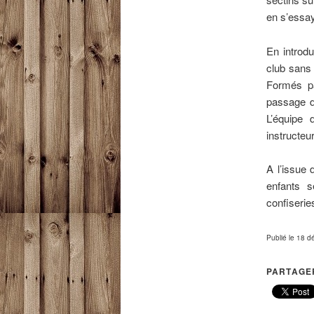
en s’essay
En introdu
club sans 
Formés pa
passage de
L’équipe 
instructeu
A l’issue
enfants s
confiserie
Publié le 18 
PARTAGER