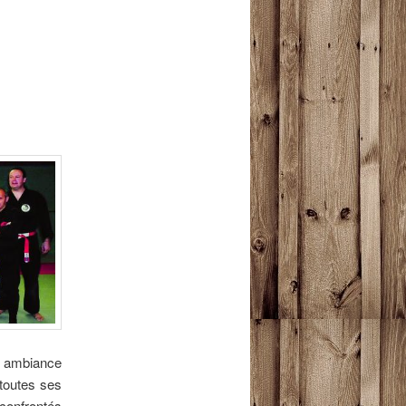
articles
ne ambiance
 toutes ses
 confrontés