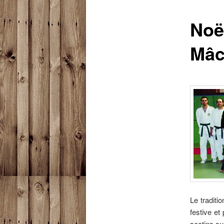
Noë
Mâc
Le traditi
festive et
sectins su