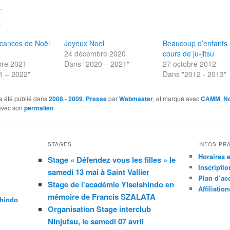
E
cances de Noël
Joyeux Noel
Beaucoup d’enfants
24 décembre 2020
cours de ju-jitsu
re 2021
Dans "2020 – 2021"
27 octobre 2012
1 – 2022"
Dans "2012 - 2013"
a été publié dans
2008 - 2009
,
Presse
par
Webmaster
, et marqué avec
CAMM
,
No
 avec son
permalien
.
STAGES
INFOS PR
Horaires e
Stage « Défendez vous les filles » le
Inscriptio
samedi 13 mai à Saint Vallier
Plan d’ac
Stage de l’académie Yiseishindo en
Affiliation
mémoire de Francis SZALATA
shindo
Organisation Stage interclub
Ninjutsu, le samedi 07 avril