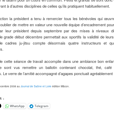
ant à d’autres disciplines de celles qu’ils pratiquent habituellement.
ction la président a tenu à remercier tous les bénévoles qui œuvr
oublier de mettre en valeur une nouvelle équipe d’encadrement pour l
r leur président depuis septembre par des mises à niveaux di
 grade début décembre permettait aux sportifs la validité de leur
de cadres ju-jitsu compte désormais quatre instructeurs et qu
rs.
 de cette séance de travail accomplie dans une ambiance bon enfant
e sont vus remettre un ballotin contenant chocolat, thé, café
s. Le verre de l’amitié accompagné d’agapes ponctuait agréablement l
décembre 2008 au
Journal de Saône et Loire
édition Mâcon.
 :
WhatsApp
Telegram