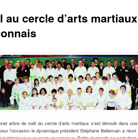
l au cercle d’arts martiaux
onnais
onnel arbre de noël du cercle d’arts martiaux s’est déroulé dans u
 pour l’occasion le dynamique président Stéphane Bellemain a réuni
r le tatami pour un cours en commun. Petits et grands se sont donc