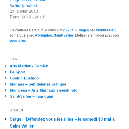
Vallier (photos)
21 janvier 2013
Dans "2012 - 2013"
Ce contenu a été publié dans
2012 - 2013
,
Stages
par
Webmaster
,
et marqué avec
Aïkijujutsu
,
Saint-Vallier
. Mettez-le en favori avec son
permalien
.
LIENS
Arts Martiaux Combat
Be Sport
Goshin Bushido
Moirans – Self défense pratique
Montceau – Arts Martiaux Yiseishindo
Saint-Vallier – Taiji quan
STAGES
Stage « Défendez vous les filles » le samedi 13 mai à
Saint Vallier