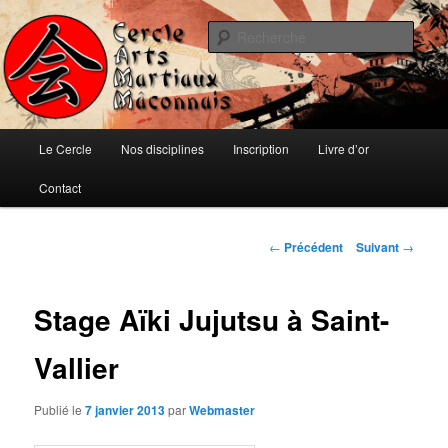
Aller
Ju-jitsu, Ninjutsu, Aïki-jujutsu, Auto-défense et Qi-Gong
au
Rech
contenu
principal
Cercle d'Arts Martiaux Mâconnais
Menu
Le Cercle
Nos disciplines
Inscription
Livre d’or
principal
Contact
Navigation
←
Précédent
Suivant
→
des
articles
Stage Aïki Jujutsu à Saint-
Vallier
Publié le
7 janvier 2013
par
Webmaster