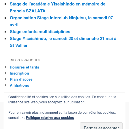
Stage de l’académie Yiseishindo en mémoire de
Francis SZALATA
Organisation Stage interclub Ninjutsu, le samedi 07
avril
Stage enfants multidisciplines
Stage Yiseishindo, le samedi 20 et dimanche 21 mai à
St Vallier
INFOS PRATIQUES
Horaires et tarifs
Inscription
Plan d’accès
Affiliations
Confidentialité et cookies : ce site utilise des cookies. En continuant à
utiliser ce site Web, vous acceptez leur utilisation.
Pour en savoir plus, notamment sur la façon de contrôler les cookies,
Contact
|
Partenaires
|
Mentions légales
|
Plan du site
consultez :
Politique relative aux cookies
Copyright © 2011 - 2024 Cercle d'Arts Martiaux Mâconnais (CAMM)