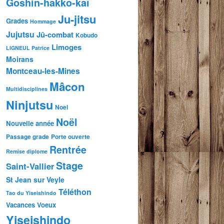
Goshin-hakko-kaï
Ju-jitsu
Grades
Hommage
Jujutsu
Jû-combat
Kobudo
Limoges
LIGNEUL Patrice
Moirans
Montceau-les-Mines
Mâcon
Multidisciplines
Ninjutsu
Noel
Noël
Nouvelle année
Passage grade
Porte ouverte
Rentrée
Remise diplome
Stage
Saint-Vallier
St Jean sur Veyle
Téléthon
Tao du Yiseishindo
Vacances
Voeux
Yiseishindo