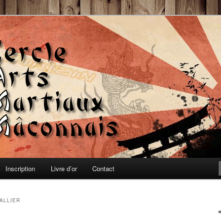
, Auto-défense et Qi-Gong
 Martiaux Mâconnais
Inscription
Livre d’or
Contact
VALLIER