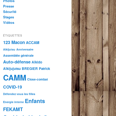
Photos
Presse
Sécurité
Stages
Vidéos
ÉTIQUETTES
123 Macon
ACCAM
Aikijutsu
Anniversaire
Assemblée générale
Auto-défense
Aïkido
Aïkijujutsu
BREGIER Patrick
CAMM
Close-combat
COVID-19
Défendez vous les filles
Enfants
Energie interne
FEKAMT