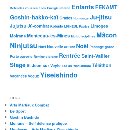
Enfants
FEKAMT
Défendez vous les filles
Energie interne
Ju-jitsu
Goshin-hakko-kaï
Grades
Hommage
Jujutsu
Jû-combat
Limoges
Kobudo
LIGNEUL Patrice
Mâcon
Montceau-les-Mines
Moirans
Multidisciplines
Ninjutsu
Noël
Nouvelle année
Noel
Passage grade
Rentrée
Saint-Vallier
Porte ouverte
Remise diplome
Stage
Téléthon
St Jean sur Veyle
Tao du Yiseishindo
Yiseishindo
Vacances
Voeux
LIENS
Arts Martiaux Combat
Be Sport
Goshin Bushido
Moirans – Self défense pratique
Montceau – Arts Martiaux Yiseishindo