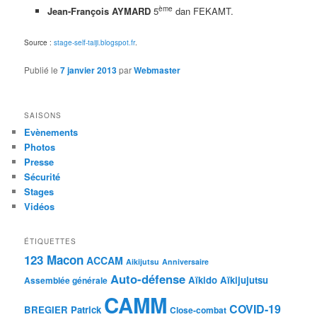
ème
Jean-François AYMARD
5
dan FEKAMT.
Source :
stage-self-taiji.blogspot.fr
.
Publié le
7 janvier 2013
par
Webmaster
SAISONS
Evènements
Photos
Presse
Sécurité
Stages
Vidéos
ÉTIQUETTES
123 Macon
ACCAM
Aikijutsu
Anniversaire
Auto-défense
Aïkido
Aïkijujutsu
Assemblée générale
CAMM
COVID-19
BREGIER Patrick
Close-combat