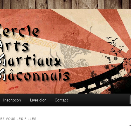
, Auto-défense et Qi-Gong
 Martiaux Mâconnais
Inscription
Livre d’or
Contact
EZ VOUS LES FILLES