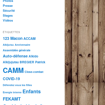
Photos
Presse
Sécurité
Stages
Vidéos
ÉTIQUETTES
123 Macon
ACCAM
Aikijutsu
Anniversaire
Assemblée générale
Auto-défense
Aïkido
Aïkijujutsu
BREGIER Patrick
CAMM
Close-combat
COVID-19
Défendez vous les filles
Enfants
Energie interne
FEKAMT