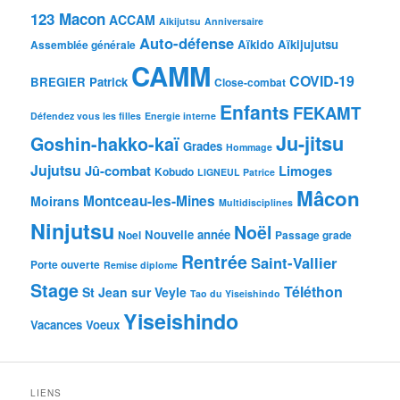
123 Macon
ACCAM
Aikijutsu
Anniversaire
Auto-défense
Aïkido
Aïkijujutsu
Assemblée générale
CAMM
COVID-19
BREGIER Patrick
Close-combat
Enfants
FEKAMT
Défendez vous les filles
Energie interne
Ju-jitsu
Goshin-hakko-kaï
Grades
Hommage
Jujutsu
Jû-combat
Limoges
Kobudo
LIGNEUL Patrice
Mâcon
Montceau-les-Mines
Moirans
Multidisciplines
Ninjutsu
Noël
Nouvelle année
Noel
Passage grade
Rentrée
Saint-Vallier
Porte ouverte
Remise diplome
Stage
Téléthon
St Jean sur Veyle
Tao du Yiseishindo
Yiseishindo
Vacances
Voeux
LIENS