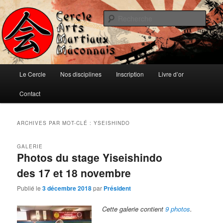
Aller
Aller
Ju-jitsu, Ninjutsu, Aïki-jujutsu, Auto-défense et Qi-Gong
au
au
Rech
contenu
contenu
principal
secondaire
Cercle d'Arts Martiaux Mâconnais
Menu
Le Cercle
Nos disciplines
Inscription
Livre d’or
principal
Contact
ARCHIVES PAR MOT-CLÉ :
YSEISHINDO
GALERIE
Photos du stage Yiseishindo
des 17 et 18 novembre
Publié le
3 décembre 2018
par
Président
Cette galerie contient
9 photos
.